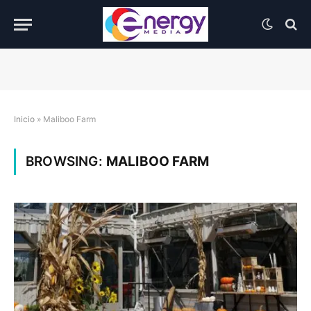
Inicio
»
Maliboo Farm
BROWSING:
MALIBOO FARM