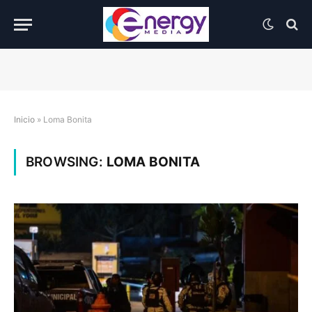
Inicio
»
Loma Bonita
BROWSING:
LOMA BONITA