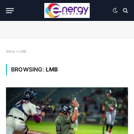
Inicio
»
LMB
BROWSING:
LMB