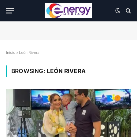
Inicio
»
León Rivera
BROWSING:
LEÓN RIVERA