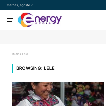
viernes, agosto 7
Inicio
»
Lele
BROWSING:
LELE