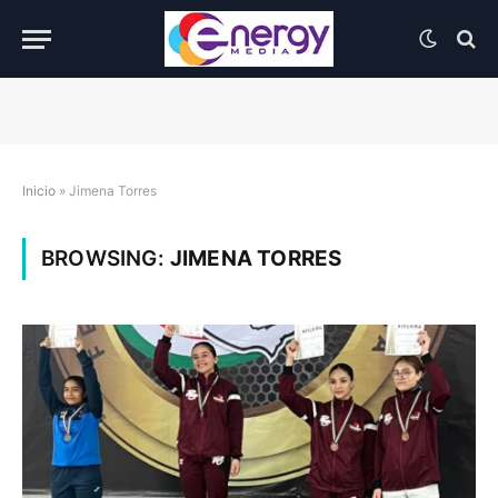
Inicio
»
Jimena Torres
BROWSING:
JIMENA TORRES