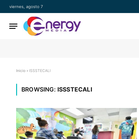
viernes, agosto 7
Inicio
»
ISSSTECALI
BROWSING:
ISSSTECALI