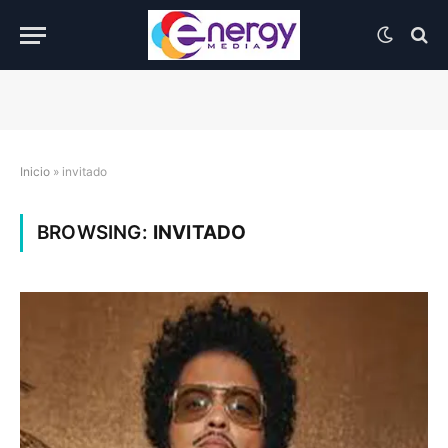
Inicio
»
invitado
BROWSING:
INVITADO