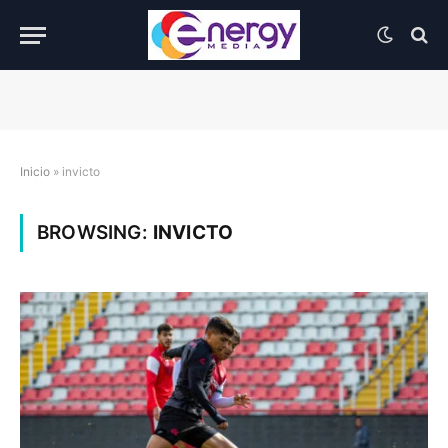
Inicio
»
invicto
BROWSING:
INVICTO