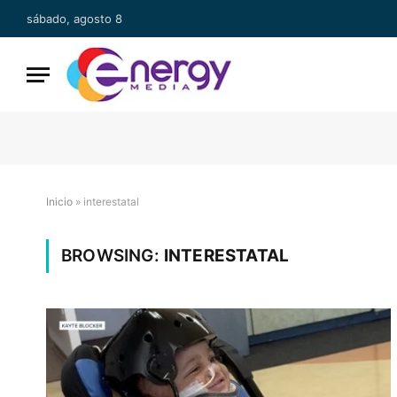
sábado, agosto 8
Inicio
»
interestatal
BROWSING:
INTERESTATAL