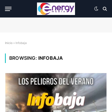
Inicio
»
Infobaja
BROWSING:
INFOBAJA