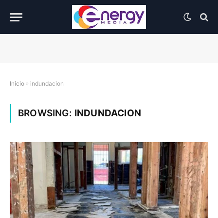
Inicio
»
indundacion
BROWSING:
INDUNDACION