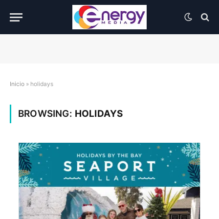
Inicio
»
holidays
BROWSING:
HOLIDAYS