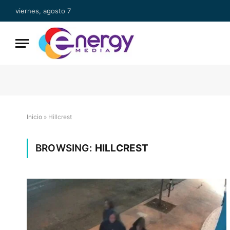
viernes, agosto 7
Inicio
»
Hillcrest
BROWSING:
HILLCREST