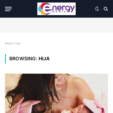
Inicio
»
hija
BROWSING:
HIJA