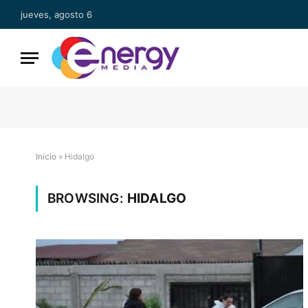
jueves, agosto 6
Inicio
»
Hidalgo
BROWSING:
HIDALGO