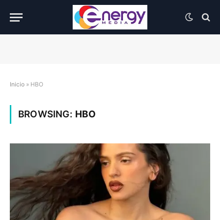
Inicio
»
HBO
BROWSING:
HBO