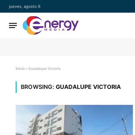
jueves, agosto 6
Inicio
»
Guadalupe Victoria
BROWSING:
GUADALUPE VICTORIA