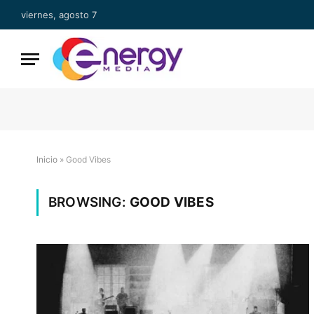
viernes, agosto 7
Inicio
»
Good Vibes
BROWSING:
GOOD VIBES