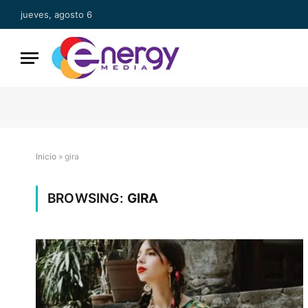
jueves, agosto 6
Inicio
»
gira
BROWSING:
GIRA