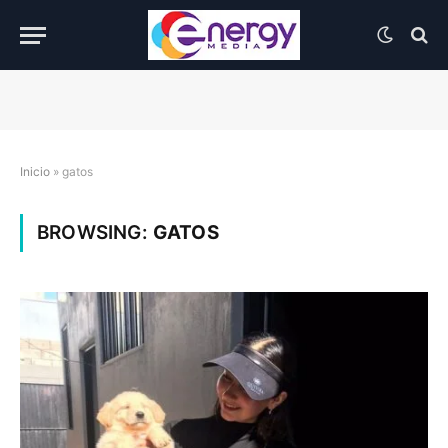
Inicio
»
gatos
BROWSING:
GATOS