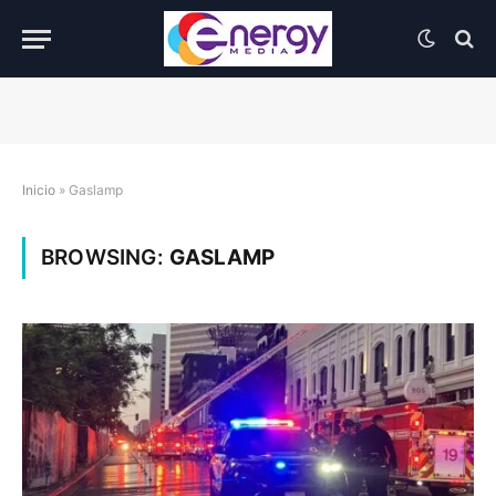
Inicio
»
Gaslamp
BROWSING:
GASLAMP