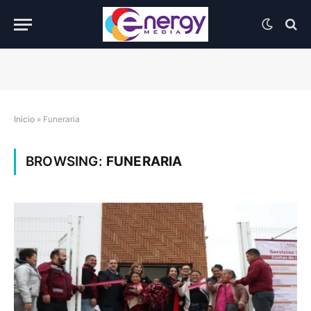
Inicio
»
Funeraria
BROWSING:
FUNERARIA