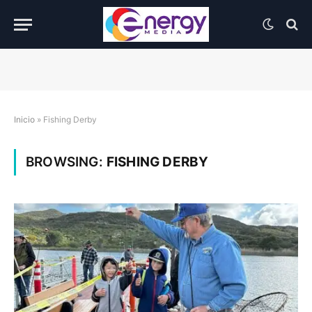
Inicio
»
Fishing Derby
BROWSING:
FISHING DERBY