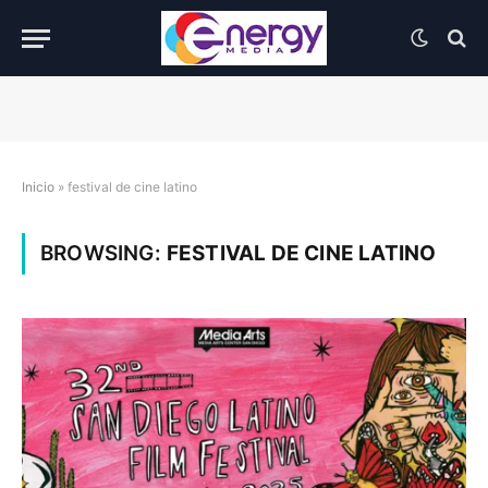
Inicio
»
festival de cine latino
BROWSING:
FESTIVAL DE CINE LATINO