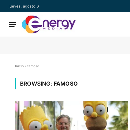
jueves, agosto 6
Inicio
»
famoso
BROWSING:
FAMOSO