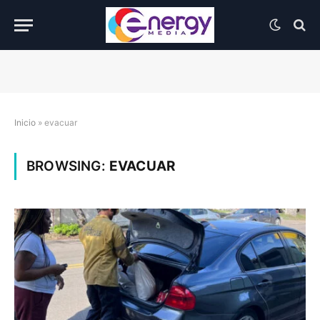
Inicio
»
evacuar
BROWSING:
EVACUAR