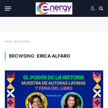
Inicio
»
Erica Alfaro
BROWSING:
ERICA ALFARO