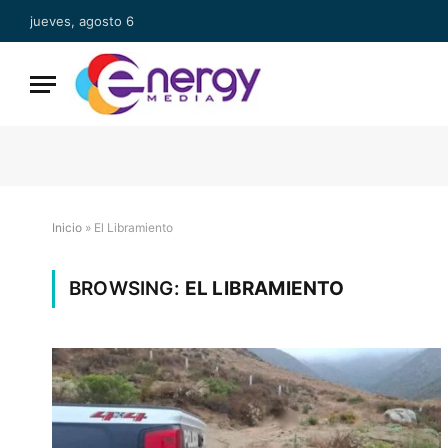
jueves, agosto 6
Inicio
»
El Libramiento
BROWSING:
EL LIBRAMIENTO