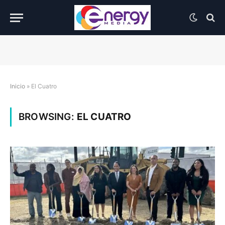
Inicio
»
El Cuatro
BROWSING:
EL CUATRO