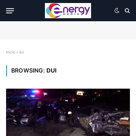
Inicio
»
dui
BROWSING:
DUI