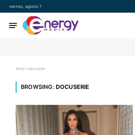
viernes, agosto 7
Inicio
»
docuserie
BROWSING:
DOCUSERIE