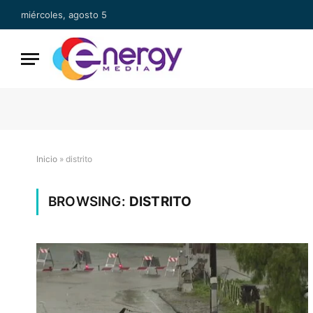
miércoles, agosto 5
Inicio
»
distrito
BROWSING:
DISTRITO