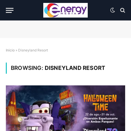
Inicio
»
Disneyland Resort
BROWSING:
DISNEYLAND RESORT