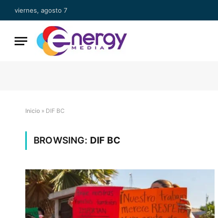
viernes, agosto 7
Inicio
»
DIF BC
BROWSING:
DIF BC