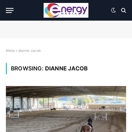
Inicio
»
dianne Jacob
BROWSING:
DIANNE JACOB