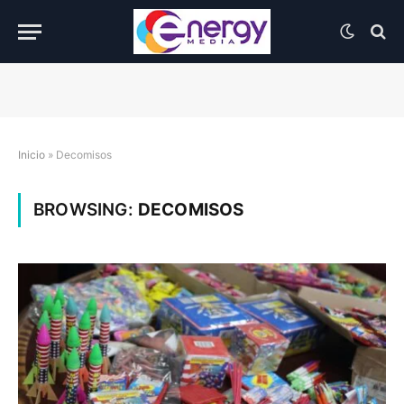
Inicio
»
Decomisos
BROWSING:
DECOMISOS