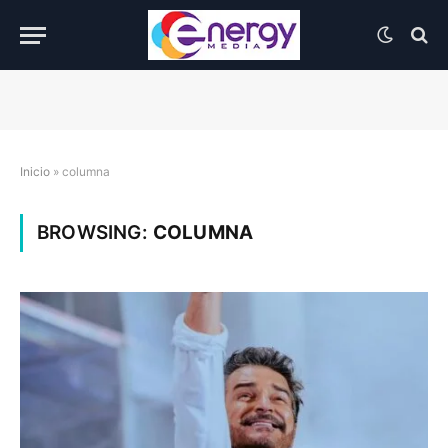
Inicio
»
columna
BROWSING:
COLUMNA