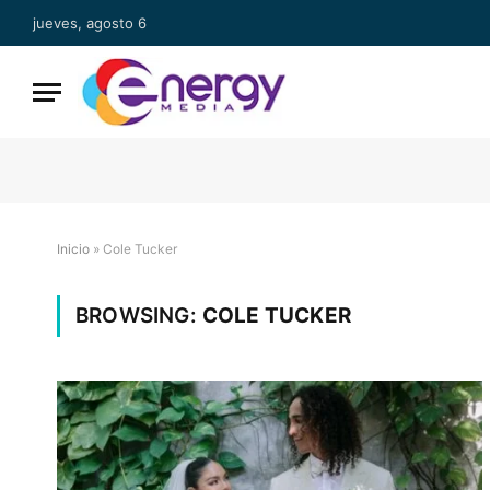
jueves, agosto 6
Inicio
»
Cole Tucker
BROWSING:
COLE TUCKER