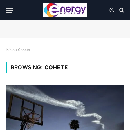
Inicio
»
Cohete
BROWSING:
COHETE