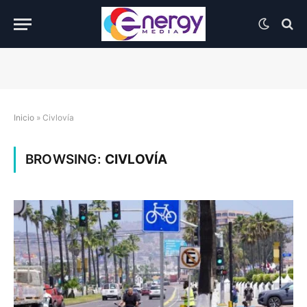
Inicio
»
Civlovía
BROWSING:
CIVLOVÍA