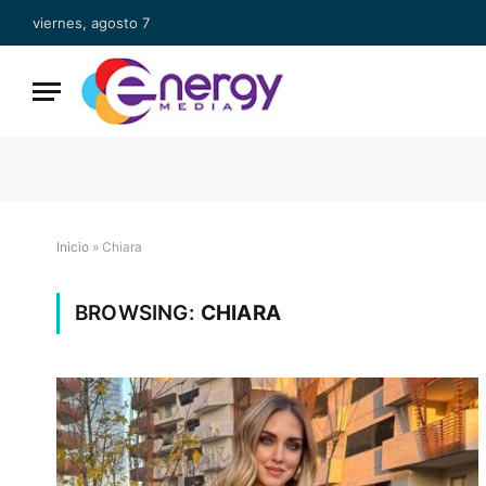
viernes, agosto 7
Inicio
»
Chiara
BROWSING:
CHIARA