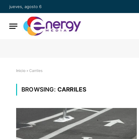
jueves, agosto 6
Inicio
»
Carriles
BROWSING:
CARRILES