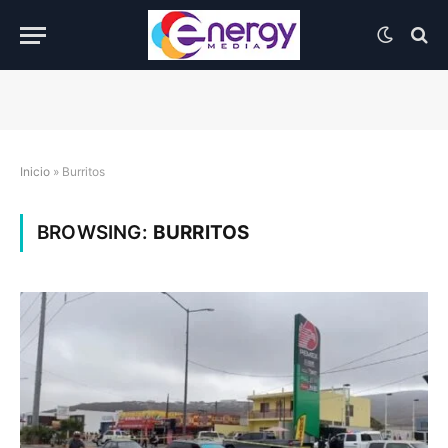
Inicio
»
Burritos
BROWSING:
BURRITOS