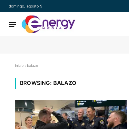
domingo, agosto 9
Inicio
»
balazo
BROWSING:
BALAZO