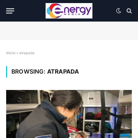
Inicio
»
atrapada
BROWSING:
ATRAPADA