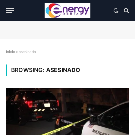
Inicio
»
asesinado
BROWSING:
ASESINADO