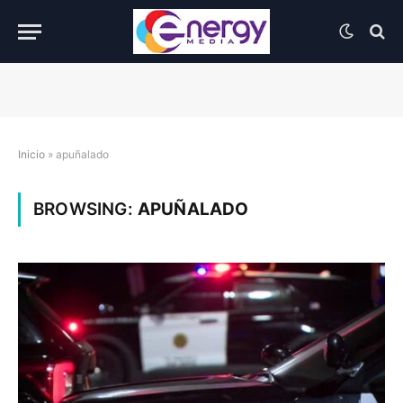
Inicio
»
apuñalado
BROWSING:
APUÑALADO