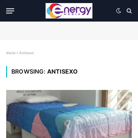
Inicio
»
Antisexo
BROWSING:
ANTISEXO