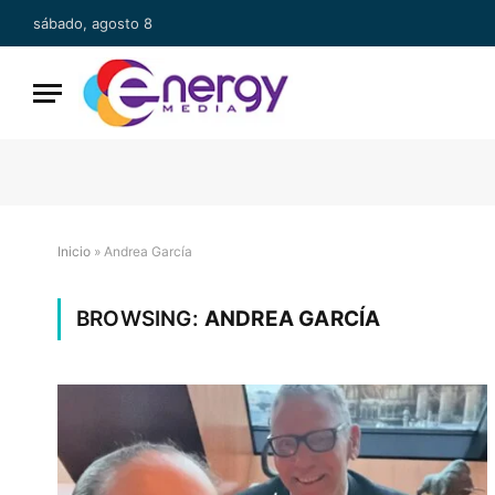
sábado, agosto 8
Inicio
»
Andrea García
BROWSING:
ANDREA GARCÍA